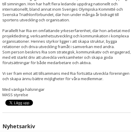
till simningen. Hon har haft flera ledande uppdrag nationellt och
internationellt, bland annat inom Sveriges Olympiska Kommitté och
KLUBBSHOPEN
Svenska Triathlonförbundet, där hon under många år bidragit till
sportens utveckling och organisation.
FUNKTIONÄRSINFORMATION
Parallellt har Ria en omfattande yrkeserfarenhet, där hon arbetat med
projektledning, verksamhetsutveckling och kommunikation i komplexa
organisationer. Hennes styrkor ligger i att skapa struktur, bygga
relationer och driva utveckling framåt i samverkan med andra.
Som person beskrivs Ria som strategisk, kommunikativ och engagerad,
med ett starkt driv att utveckla verksamheter och skapa goda
förutsättningar för både medarbetare och aktiva.
Vi ser fram emot att tillsammans med Ria fortsätta utveckla föreningen
och skapa ännu bättre möjligheter för våra medlemmar.
Med vänliga hälsningar
MASS styrelse
Nyhetsarkiv