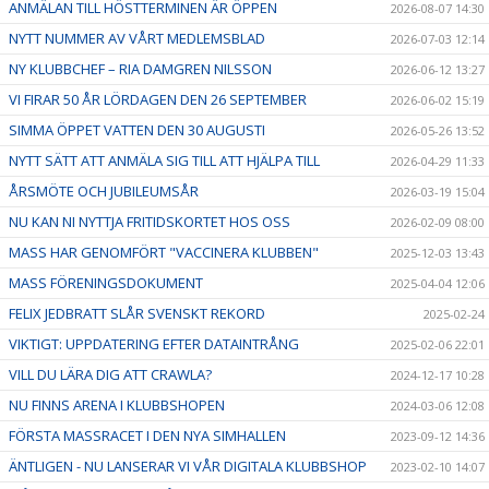
ANMÄLAN TILL HÖSTTERMINEN ÄR ÖPPEN
2026-08-07 14:30
NYTT NUMMER AV VÅRT MEDLEMSBLAD
2026-07-03 12:14
NY KLUBBCHEF – RIA DAMGREN NILSSON
2026-06-12 13:27
VI FIRAR 50 ÅR LÖRDAGEN DEN 26 SEPTEMBER
2026-06-02 15:19
SIMMA ÖPPET VATTEN DEN 30 AUGUSTI
2026-05-26 13:52
NYTT SÄTT ATT ANMÄLA SIG TILL ATT HJÄLPA TILL
2026-04-29 11:33
ÅRSMÖTE OCH JUBILEUMSÅR
2026-03-19 15:04
NU KAN NI NYTTJA FRITIDSKORTET HOS OSS
2026-02-09 08:00
MASS HAR GENOMFÖRT "VACCINERA KLUBBEN"
2025-12-03 13:43
MASS FÖRENINGSDOKUMENT
2025-04-04 12:06
FELIX JEDBRATT SLÅR SVENSKT REKORD
2025-02-24
VIKTIGT: UPPDATERING EFTER DATAINTRÅNG
2025-02-06 22:01
VILL DU LÄRA DIG ATT CRAWLA?
2024-12-17 10:28
NU FINNS ARENA I KLUBBSHOPEN
2024-03-06 12:08
FÖRSTA MASSRACET I DEN NYA SIMHALLEN
2023-09-12 14:36
ÄNTLIGEN - NU LANSERAR VI VÅR DIGITALA KLUBBSHOP
2023-02-10 14:07