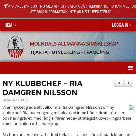
VI ARBETAR JUST NU MED ATT UPPDATERA VÅR HEMSIDA. DETTA KAN MEDFÖ
ATT VISS INFORMATION INTE ÄR HELT UPPDATERAD.
HEM
LOGGA IN
MÖLNDALS ALLMÄNNA SIMSÄLLSKAP
HJÄRTA - UTVECKLING - FRAMGÅNG
HEM
NY KLUBBCHEF – RIA
<
>
DAMGREN NILSSON
KONTAKTA OSS
2026-06-12 13:27
ALLT OM MASS
Vi är mycket glada att välkomna Ria Damgren Nilsson som ny
klubbchef. Ria har en gedigen bakgrund inom både idrottsrörelsen
och näringslivet, med lång erfarenhet av strategiskt utvecklingsarbete,
NYHETER
kommunikation och ledarskap.
HÄR BEDRIVER VI VERKSAMHET
Ria har varit engagerad i idrott hela sitt liv, med särskilt stark koppling