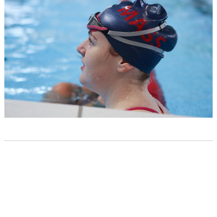
KLUBBREKORD/ÅLDERSREKORD
AVBOKNINGSREGLER