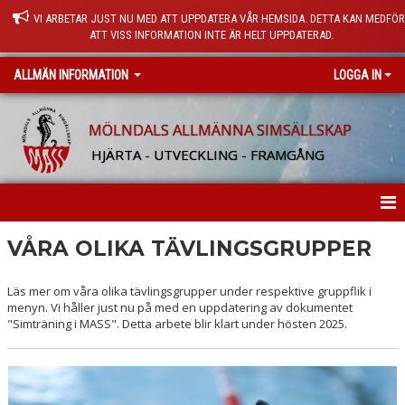
VI ARBETAR JUST NU MED ATT UPPDATERA VÅR HEMSIDA. DETTA KAN MEDFÖ
ATT VISS INFORMATION INTE ÄR HELT UPPDATERAD.
ALLMÄN INFORMATION
LOGGA IN
MÖLNDALS ALLMÄNNA SIMSÄLLSKAP
HJÄRTA - UTVECKLING - FRAMGÅNG
HEM
VÅRA OLIKA TÄVLINGSGRUPPER
NYHETER
Läs mer om våra olika tävlingsgrupper under respektive gruppflik i
menyn. Vi håller just nu på med en uppdatering av dokumentet
SIMTRÄNING I MASS
"Simträning i MASS". Detta arbete blir klart under hösten 2025.
VÅRA NIVÅER
FAMILJEMODELLEN